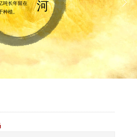
河
亿吨长年留在
于种植。
畅