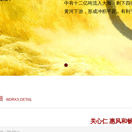
中有十二亿吨流入大海，剩下四
黄河下游，形成冲积平原，有利
细
WORKS DETAIL
关心仁 惠风和