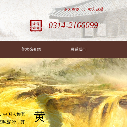
设为首页
加入收藏
∷
0314-2166099
美术馆介绍
联系我们
黄
，中国人称其
亿吨泥沙，其