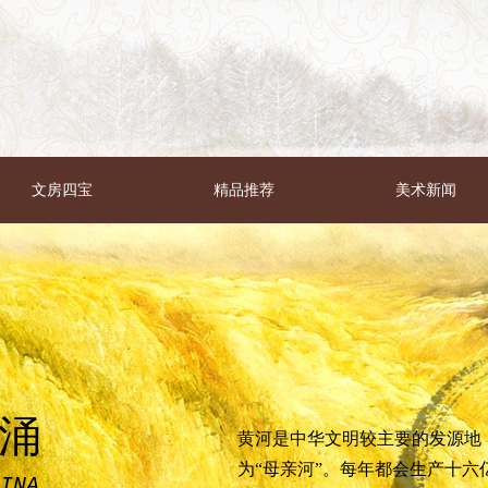
文房四宝
精品推荐
美术新闻
涌
黄河是中华文明较主要的发源地
为“母亲河”。每年都会生产十六
INA