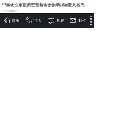
中国企业家援藏慈善基金会捐助阿里改则县先......
2017-09-20
1950年由新疆开往阿里地区改则县的独立骑兵团一连在此
首页
电话
短信
邮件
地经历艰难和困苦，战胜恶劣的地理环境、生存环境缺
氧，终获西藏阿里地区的和平解放，先遣乡......
温州光明工程理塘行志愿者助55名藏族同胞......
2017-09-20
截至昨天，参加川青藏光明工程理塘行活动的温医大附属
眼视光医院专家和志愿者，克服高原反应帮助55名藏族同
胞重见光明，在理塘“光明行”中谱写了一......
VIEW MORE
姓名
*
手机
*